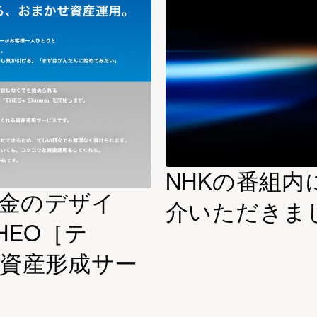
NHKの番組内
とお金のデザイ
介いただきま
HEO［テ
read
more
け資産形成サー